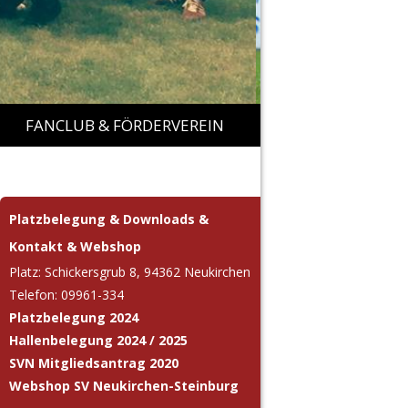
FANCLUB & FÖRDERVEREIN
MEGAROCK
FANCLUB VERANSTALTUNGEN
Platzbelegung & Downloads &
TICKETSHOP MEGAROCK
Kontakt & Webshop
FÖRDERVEREIN „11 FREUNDE“
Platz: Schickersgrub 8, 94362 Neukirchen
Telefon: 09961-334
Platzbelegung 2024
Hallenbelegung 2024 / 2025
SVN Mitgliedsantrag 2020
Webshop SV Neukirchen-Steinburg