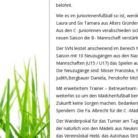
belohnt.
Wie es im Juniorinnenfußball so ist, wer
Laura und Six Tamara aus Alters Gründe
Aus den C -Juniorinnen verabschieden sic
neuen Saison die B- Mannschaft verstärk
Der SVN leistet anscheinend im Bereich 
Saison mit 10 Neuzugängen aus den Nac
Mannschaften (U15 / U17) das Spielen a
Die Neuzugänge sind: Moser Franziska, F
Judith,Bergbauer Daniela, Penzkofer Micha
Mit erweitertem Trainer – Betreuerteam is
weiterhin so um den Mädchenfußball bemü
Zukunft keine Sorgen machen. Bedanken 
Spendern. Die Fa. Albrecht für die C -Mä
Der Wanderpokal für das Turnier am Ta
der natürlich von den Mädels aus Neuki
das Vereinslokal Hiebl, das Autohaus St