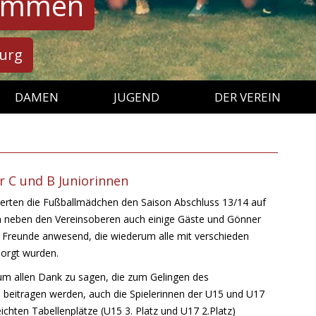
kommen
burg
Springe
zum
DAMEN
JUGEND
DER VEREIN
Inhalt
DAMEN (NICHT MEHR AKTIV
JUGENDECHO
LEITBILD
SEIT 2023)
A-JUGEND
STECKBRIEF
B-MÄDELS (NICHT MEHR
B-JUGEND
VORSTAND
AKTIV)
r C und B Juniorinnen
C-JUGEND
GRÜNDUNGSFEST 75 JAHRE
C-MÄDELS (NICHT MEHR
ierten die Fußballmädchen den Saison Abschluss 13/14 auf
AKTIV)
en neben den Vereinsoberen auch einige Gäste und Gönner
D-JUGEND
ECHO
ECHO AB 2021
 Freunde anwesend, die wiederum alle mit verschieden
E-JUGEND
DOWNLOADS
ECHO-ARCHIV (2010 – 2020)
sorgt wurden.
F-JUGEND
ECHO-ARCHIV (VOR 2010)
 um allen Dank zu sagen, die zum Gelingen des
 beitragen werden, auch die Spielerinnen der U15 und U17
G-JUGEND
eichten Tabellenplätze (U15 3. Platz und U17 2.Platz)