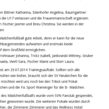
den Bittner Katharina, Edenhofer Angelina, Baumgartner
n die U17 verlassen und die Frauenmannschaft ergänzen.
h Fischer Jasmin und Breu Christina. Sie werden in der
en.
Mädchenfußball gute Arbeit, denn er kann für die neue
hbargemeinden aufwarten und erstmals beide
uf dem Großfeld ermöglichen.
rohnauer Johanna, Trotz Isabell, Jankowski Wittney, Gruber
ela, Viertl Sara, Fischer Marie und Sterr Laura.
t am 25.07.2014 Trainingsauftakt. Sollten sich alle
hen wie bisher, braucht sich der SV Neukirchen für die
möchten wird uns noch bei den Trikot und Pokal
dchen und die Fa. Sport Wanninger für die B- Mädchen.
g des Mädchenfußball’s wurde vom SVN Fanclub gespendet,
rchen gewonnen wurde. Die weiteren Pokale wurden durch
röher, die Zimmerei Zimmerer und das Wellness Hotel