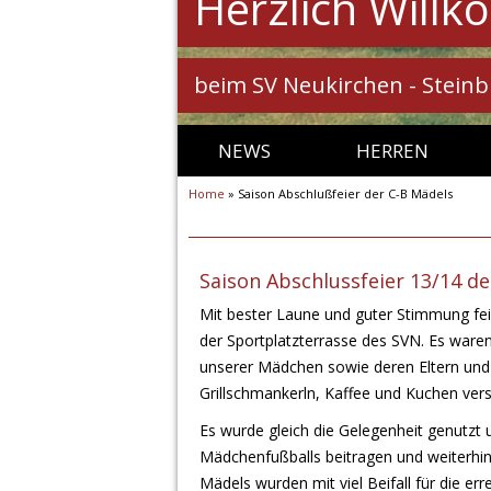
Herzlich Will
beim SV Neukirchen - Stein
NEWS
HERREN
Home
»
Saison Abschlußfeier der C-B Mädels
1. MANNSCHAFT
2. MANNSCHAFT
AH („ALTE HERREN“)
Saison Abschlussfeier 13/14 de
Mit bester Laune und guter Stimmung fe
der Sportplatzterrasse des SVN. Es war
unserer Mädchen sowie deren Eltern und
Grillschmankerln, Kaffee und Kuchen ver
Es wurde gleich die Gelegenheit genutzt
Mädchenfußballs beitragen und weiterhin
Mädels wurden mit viel Beifall für die err