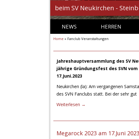
beim SV Neukirchen - Stein
NEWS
HERREN
Home
»
Fanclub Veranstaltungen
1. MANNSCHAFT
2. MANNSCHAFT
AH („ALTE HERREN“)
Jahreshauptversammlung des SV Neuk
jährige Gründungsfest des SVN vom 2
17.Juni.2023
Neukirchen (la): Am vergangenen Samst
des SVN Fanclubs statt. Bei der sehr gut
Weiterlesen
→
Megarock 2023 am 17.Juni 202