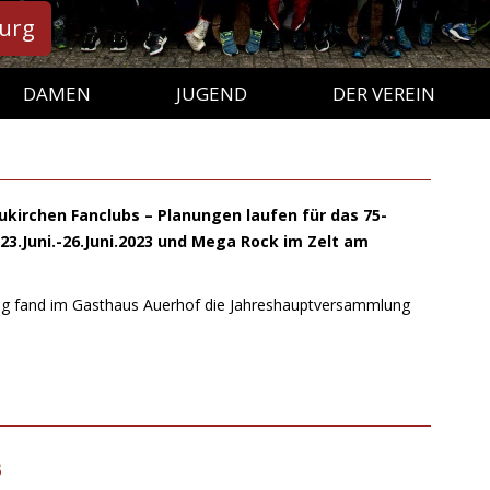
burg
Springe
zum
DAMEN
JUGEND
DER VEREIN
Inhalt
DAMEN (NICHT MEHR AKTIV
JUGENDECHO
LEITBILD
SEIT 2023)
A-JUGEND
STECKBRIEF
B-MÄDELS (NICHT MEHR
B-JUGEND
VORSTAND
irchen Fanclubs – Planungen laufen für das 75-
AKTIV)
3.Juni.-26.Juni.2023 und Mega Rock im Zelt am
C-JUGEND
GRÜNDUNGSFEST 75 JAHRE
C-MÄDELS (NICHT MEHR
AKTIV)
D-JUGEND
ECHO
ECHO AB 2021
ag fand im Gasthaus Auerhof die Jahreshauptversammlung
E-JUGEND
DOWNLOADS
ECHO-ARCHIV (2010 – 2020)
F-JUGEND
ECHO-ARCHIV (VOR 2010)
G-JUGEND
3