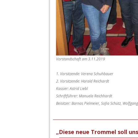
Vorstandschaft am 3.11.2019
1. Vorsitzende: Verena Schuhbauer
2. Vorsitzende: Harald Reichardt
Kassier: Astrid Liebl
Schriftführer: Manuela Reichhardt
Beisitzer: Barnas Pielmeier, Sofia Schütz, Wolfga
„Diese neue Trommel soll uns 