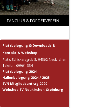
FANCLUB & FÖRDERVEREIN
MEGAROCK
FANCLUB VERANSTALTUNGEN
Platzbelegung & Downloads &
TICKETSHOP MEGAROCK
Kontakt & Webshop
FÖRDERVEREIN „11 FREUNDE“
Platz: Schickersgrub 8, 94362 Neukirchen
Telefon: 09961-334
Platzbelegung 2024
Hallenbelegung 2024 / 2025
SVN Mitgliedsantrag 2020
Webshop SV Neukirchen-Steinburg