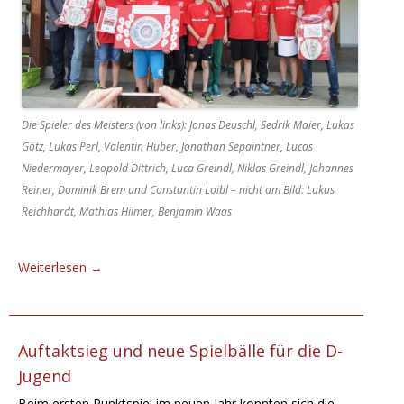
Die Spieler des Meisters (von links): Jonas Deuschl, Sedrik Maier, Lukas
Götz, Lukas Perl, Valentin Huber, Jonathan Sepaintner, Lucas
Niedermayer, Leopold Dittrich, Luca Greindl, Niklas Greindl, Johannes
Reiner, Dominik Brem und Constantin Loibl – nicht am Bild: Lukas
Reichhardt, Mathias Hilmer, Benjamin Waas
Weiterlesen
→
Auftaktsieg und neue Spielbälle für die D-
Jugend
Beim ersten Punktspiel im neuen Jahr konnten sich die